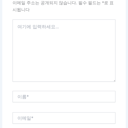
이메일 주소는 공개되지 않습니다.
필수 필드는
*
로 표
시됩니다
여
기
에
입
력
하
세
요...
이
름
*
이
메
일