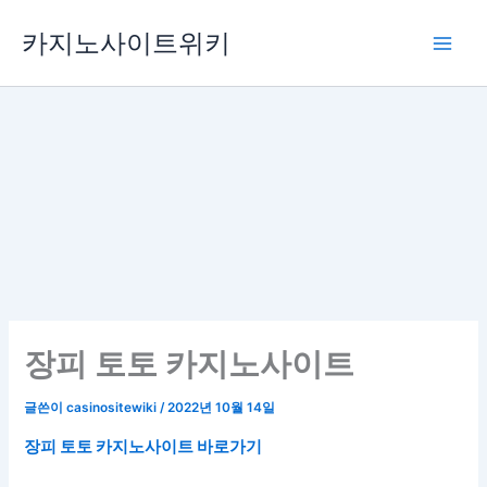
콘
카지노사이트위키
텐
츠
로
건
너
뛰
기
장피 토토 카지노사이트
글쓴이
casinositewiki
/
2022년 10월 14일
장피 토토 카지노사이트 바로가기