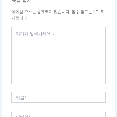
이메일 주소는 공개되지 않습니다.
필수 필드는
*
로 표
시됩니다
여
기
에
입
력
하
세
요...
이
름
*
이