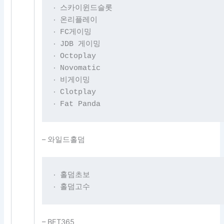
‧ 스카이윈드슬롯

‧ 온리플레이

‧ FC게이밍

‧ JDB 게이밍

‧ Octoplay

‧ Novomatic

‧ 비게이밍

‧ Clotplay

‧ Fat Panda
– 와일드홀덤
‧ 홀덤초보

‧ 홀덤고수
– BET365