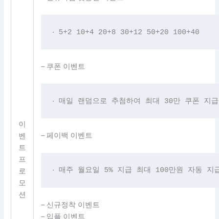
‧ 5+2 10+4 20+8 30+12 50+20 100+40
– 쿠폰 이벤트
‧ 매일 랜덤으로 추첨하여 최대 30만 쿠폰 지급
이
– 페이백 이벤트
벤
트
프
‧ 매주 월요일 5% 지급 최대 100만원 자동 지
로
모
션
– 신규정착 이벤트
– 입플 이벤트