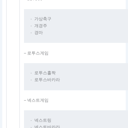
‧ 가상축구

‧ 개경주

‧ 경마
– 로투스게임
‧ 로투스홀짝

‧ 로투스바카라
– 넥스트게임
‧ 넥스트링

‧ 넥스트바카라
