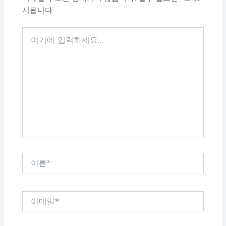
시됩니다
여
기
에
입
력
하
세
요...
이
름
*
이
메
일
*