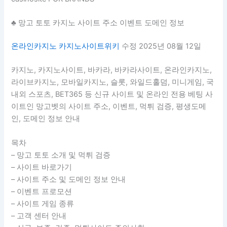
♣ 망고 토토 카지노 사이트 주소 이벤트 도메인 정보
온라인카지노 카지노사이트위키
수정 2025년 08월 12일
카지노, 카지노사이트, 바카라, 바카라사이트, 온라인카지노,
라이브카지노, 모바일카지노, 슬롯, 와일드홀덤, 미니게임, 국
내외 스포츠, BET365 등 신규 사이트 및 온라인 전용 베팅 사
이트인 망고벳의 사이트 주소, 이벤트, 먹튀 검증, 평생도메
인, 도메인 정보 안내
목차
– 망고 토토 소개 및 먹튀 검증
– 사이트 바로가기
– 사이트 주소 및 도메인 정보 안내
– 이벤트 프로모션
– 사이트 게임 종류
– 고객 센터 안내