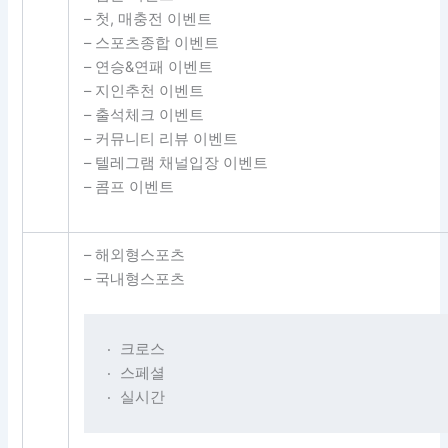
– 첫, 매충전 이벤트
– 스포츠종합 이벤트
– 연승&연패 이벤트
– 지인추천 이벤트
– 출석체크 이벤트
– 커뮤니티 리뷰 이벤트
– 텔레그램 채널입장 이벤트
– 콤프 이벤트
– 해외형스포츠
– 국내형스포츠
‧ 크로스

‧ 스페셜

‧ 실시간