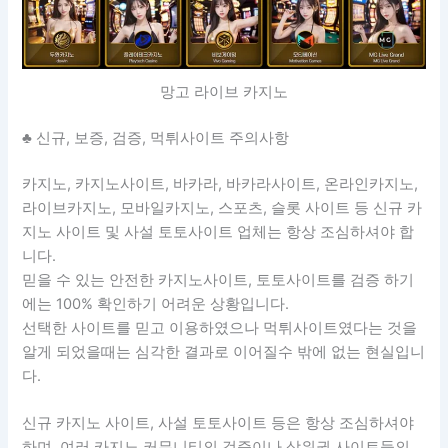
망고 라이브 카지노
♣ 신규, 보증, 검증, 먹튀사이트 주의사항
카지노, 카지노사이트, 바카라, 바카라사이트, 온라인카지노,
라이브카지노, 모바일카지노, 스포츠, 슬롯 사이트 등 신규 카
지노 사이트 및 사설 토토사이트 업체는 항상 조심하셔야 합
니다.
믿을 수 있는 안전한 카지노사이트, 토토사이트를 검증 하기
에는 100% 확인하기 어려운 상황입니다.
선택한 사이트를 믿고 이용하였으나 먹튀사이트였다는 것을
알게 되었을때는 심각한 결과로 이어질수 밖에 없는 현실입니
다.
신규 카지노 사이트, 사설 토토사이트 등은 항상 조심하셔야
하며, 여러 카지노 커뮤니티의 검증이나 상위권 사이트들의