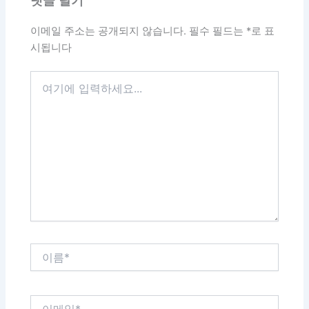
이메일 주소는 공개되지 않습니다.
필수 필드는
*
로 표
시됩니다
여
기
에
입
력
하
세
요...
이
름
*
이