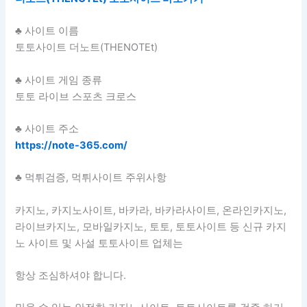
♣ 사이트 이름
토토사이트 더노트(THENOTEt)
♣ 사이트 게임 종류
토토 라이브 스포츠 크로스
♣ 사이트 주소
https://note-365.com/
♣ 먹튀검증, 먹튀사이트 주위사항
카지노, 카지노사이트, 바카라, 바카라사이트, 온라인카지노,
라이브카지노, 모바일카지노, 토토, 토토사이트 등 신규 카지
노 사이트 및 사설 토토사이트 업체는
항상 조심하셔야 합니다.