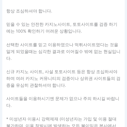
항상 조심하셔야 합니다.
믿을 수 있는 안전한 카지노사이트, 토토사이트를 검증 하기
에는 100% 확인하기 어려운 상황입니다.
선택한 사이트를 믿고 이용하였으나 먹튀사이트였다는 것을
알게 되었을때는 심각한 결과로 이어질수 밖에 없는 현실입니
다.
신규 카지노 사이트, 사설 토토사이트 등은 항상 조십하셔야
하며 여러 카지노 커뮤니티의 검증이나 상위권 사이트들의 검
증을 유심히 관찰하셔야 합니다.
사이트들을 이용하시기엔 문제가 없으나 주의 하시길 바랍니
다.
* 미성년자 이용시 강력제재 (미성년자는 가입 및 이용 절대
불가하며, 이용 적발시에 발생하는 모든 불이익은 본사에서