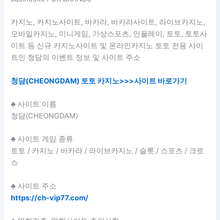
카지노, 카지노사이트, 바카라, 바카라사이트, 라이브카지노,
모바일카지노, 미니게임, 가상스포츠, 인플레이, 토토, 토토사
이트 등 신규 카지노사이트 및 온라인카지노 토토 전용 사이
트인 청담의 이벤트 정보 및 사이트 주소
청담(CHEONGDAM) 토토 카지노>>>사이트 바로가기
♣ 사이트 이름
청담(CHEONGDAM)
♣ 사이트 게임 종류
토토 / 카지노 / 바카라 / 라이브카지노 / 슬롯 / 스포츠 / 크로
스
♣ 사이트 주소
https://ch-vip77.com/