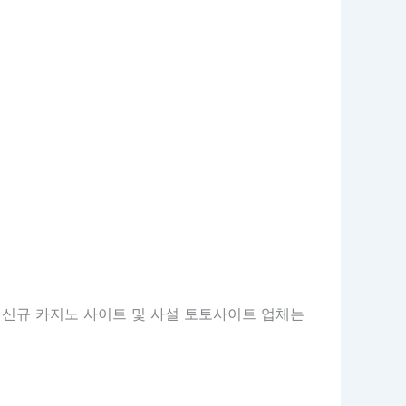
등 신규 카지노 사이트 및 사설 토토사이트 업체는