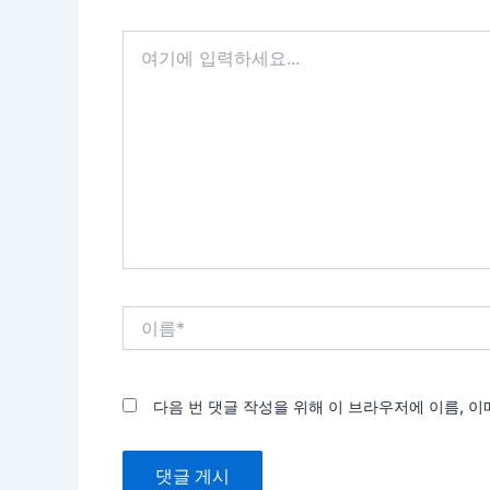
여
기
에
입
력
하
세
요...
이
름
*
다음 번 댓글 작성을 위해 이 브라우저에 이름, 