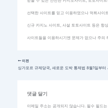
믿을 수 있는 안전한 카지노사이트, 토토사이트
선택한 사이트를 믿고 이용하였으나 먹튀사이트
신규 카지노 사이트, 사설 토토사이트 등은 항
사이트들을 이용하시기엔 문제가 없으나 주의 
이전
싱가포르 규제당국, 새로운 도박 통제법 8월1일부터
댓글 달기
이메일 주소는 공개되지 않습니다.
필수 필드