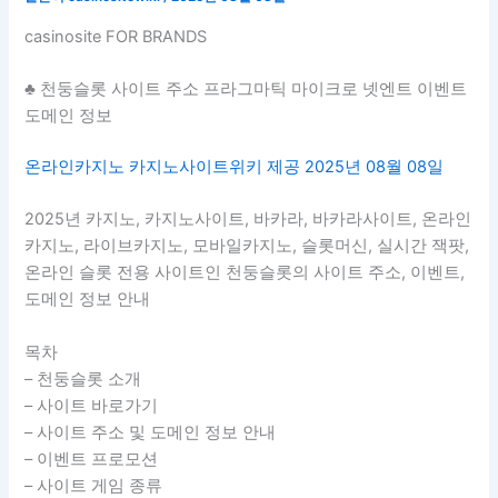
casinosite FOR BRANDS
♣ 천둥슬롯 사이트 주소 프라그마틱 마이크로 넷엔트 이벤트
도메인 정보
온라인카지노 카지노사이트위키 제공 2025년 08월 08일
2025년 카지노, 카지노사이트, 바카라, 바카라사이트, 온라인
카지노, 라이브카지노, 모바일카지노, 슬롯머신, 실시간 잭팟,
온라인 슬롯 전용 사이트인 천둥슬롯의 사이트 주소, 이벤트,
도메인 정보 안내
목차
– 천둥슬롯 소개
– 사이트 바로가기
– 사이트 주소 및 도메인 정보 안내
– 이벤트 프로모션
– 사이트 게임 종류