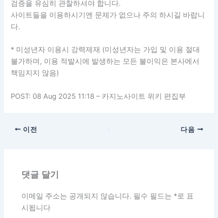
검증을 유심히 관찰하셔야 합니다.
사이트들을 이용하시기엔 문제가 없으나 주의 하시길 바랍니
다.
* 미성년자 이용시 강력제재 (미성년자는 가입 및 이용 절대
불가하며, 이용 적발시에 발생하는 모든 불이익은 본사에서
책임지지 않음)
POST: 08 Aug 2025 11:18 – 카지노사이트 위키 편집부
이전
다음
댓글 달기
이메일 주소는 공개되지 않습니다.
필수 필드는
*
로 표
시됩니다