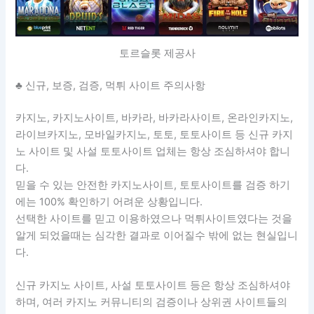
토르슬롯 제공사
♣ 신규, 보증, 검증, 먹튀 사이트 주의사항
카지노, 카지노사이트, 바카라, 바카라사이트, 온라인카지노,
라이브카지노, 모바일카지노, 토토, 토토사이트 등 신규 카지
노 사이트 및 사설 토토사이트 업체는 항상 조심하셔야 합니
다.
믿을 수 있는 안전한 카지노사이트, 토토사이트를 검증 하기
에는 100% 확인하기 어려운 상황입니다.
선택한 사이트를 믿고 이용하였으나 먹튀사이트였다는 것을
알게 되었을때는 심각한 결과로 이어질수 밖에 없는 현실입니
다.
신규 카지노 사이트, 사설 토토사이트 등은 항상 조심하셔야
하며, 여러 카지노 커뮤니티의 검증이나 상위권 사이트들의