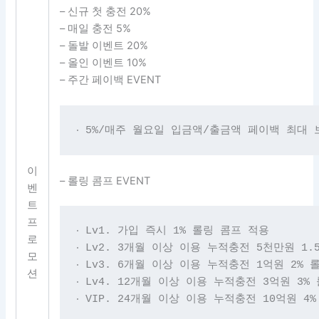
– 신규 첫 충전 20%
– 매일 충전 5%
– 돌발 이벤트 20%
– 올인 이벤트 10%
– 주간 페이백 EVENT
‧ 5%/매주 월요일 입금액/출금액 페이백 최대 
이
– 롤링 콤프 EVENT
벤
트
프
‧ Lv1. 가입 즉시 1% 롤링 콤프 적용

로
‧ Lv2. 3개월 이상 이용 누적충전 5천만원 1.
모
‧ Lv3. 6개월 이상 이용 누적충전 1억원 2% 
션
‧ Lv4. 12개월 이상 이용 누적충전 3억원 3%
‧ VIP. 24개월 이상 이용 누적충전 10억원 4