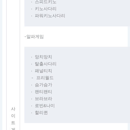
‧ 스피드키노

‧ 키노사다리

‧ 파워키노사다리
-알파게임
‧ 망치망치

‧ 탈출사다리

‧ 패널티킥

- 프리월드

‧ 슴가슴가

‧ 팬티팬티

‧ 브라브라

‧ 로빈&나미

사
‧ 할리퀸
이
트
게