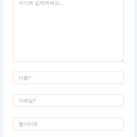
기
에
입
력
하
세
요...
이
름
*
이
메
일
*
웹
사
이