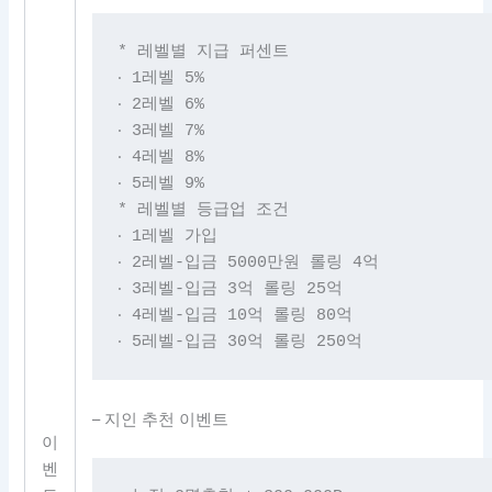
* 레벨별 지급 퍼센트

‧ 1레벨 5%

‧ 2레벨 6%

‧ 3레벨 7%

‧ 4레벨 8%

‧ 5레벨 9%

* 레벨별 등급업 조건

‧ 1레벨 가입

‧ 2레벨-입금 5000만원 롤링 4억

‧ 3레벨-입금 3억 롤링 25억

‧ 4레벨-입금 10억 롤링 80억

‧ 5레벨-입금 30억 롤링 250억
– 지인 추천 이벤트
이
벤