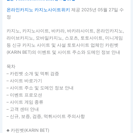
온라인카지노 카지노사이트위키
제공 2025년 05월 27일 수
정
카지노, 카지노사이트, 바카라, 바카라사이트, 온라인카지노,
라이브카지노, 모바일카지노, 스포츠, 토토사이트, 미니게임
등 신규 카지노 사이트 및 사설 토토사이트 업체인 카린벳
(KARIN BET)의 이벤트 및 사이트 주소와 도메인 정보 안내
목차
– 카린벳 소개 및 먹튀 검증
– 사이트 바로가기
– 사이트 주소 및 도메인 정보 안내
– 이벤트 프로모션
– 사이트 게임 종류
– 고객 센터 안내
– 신규, 보증, 검증, 먹튀사이트 주의사항
♣ 카린벳(KARIN BET)