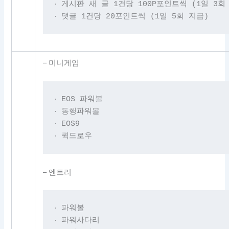
‧ 게시판 새 글 1건당 100P포인트씩 (1일 3회 
‧ 댓글 1건당 20포인트씩 (1일 5회 지급)
– 미니게임
‧ EOS 파워볼

‧ 동행파워볼

‧ EOS9

‧ 퀵드로우
– 엔트리
‧ 파워볼

‧ 파워사다리
