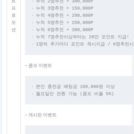
트
‧ 누적 2명추천 + 300,000P

프
‧ 누적 3명추천 + 150,000P

로
‧ 누적 4명추천 + 200,000P

모
‧ 누적 5명추천 + 250,000P

션
‧ 누적 6명추천 + 300,000P

‧ 누적 7명추천이상부터는 20만 포인트 지급!

‧ 1명씩 추가마다 포인트 즉시지급 / 6명추천시
– 콤프 이벤트
‧ 본인 충전금 배팅금 100,000원 이상

‧ 월요일만 전환 가능 (콤프 비율 5%)
– 게시판 이벤트