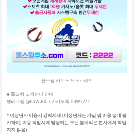
풀스윙 카지노 토토사이트
♣ 풀스윙 고객센터 안내
텔레그램 @FSW365 / 카카오톡 FSW7777
* 미성년자 이용시 강력제재 (미성년자는 가입 및 이용 절대 불
가하며, 이용 적발시에 발생하는 모든 불이익은 본사에서 책임
지지 않음)