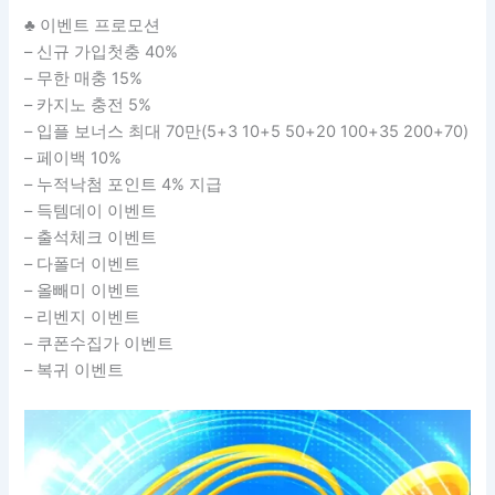
♣ 이벤트 프로모션
– 신규 가입첫충 40%
– 무한 매충 15%
– 카지노 충전 5%
– 입플 보너스 최대 70만(5+3 10+5 50+20 100+35 200+70)
– 페이백 10%
– 누적낙첨 포인트 4% 지급
– 득템데이 이벤트
– 출석체크 이벤트
– 다폴더 이벤트
– 올빼미 이벤트
– 리벤지 이벤트
– 쿠폰수집가 이벤트
– 복귀 이벤트