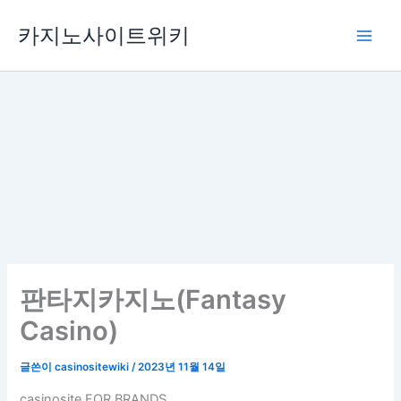
콘
카지노사이트위키
텐
츠
로
건
너
뛰
기
판타지카지노(Fantasy
Casino)
글쓴이
casinositewiki
/
2023년 11월 14일
casinosite FOR BRANDS