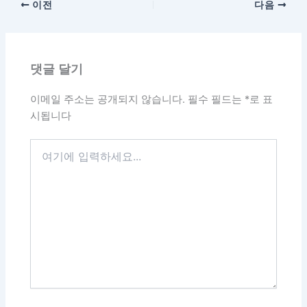
이전
다음
댓글 달기
이메일 주소는 공개되지 않습니다.
필수 필드는
*
로 표
시됩니다
여
기
에
입
력
하
세
요...