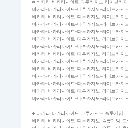
♣ 바카라 바카라사이트 다루카지노 라이브카
바카라-바카라사이트-다루카지노-라이브카지
바카라-바카라사이트-다루카지노-라이브카지
바카라-바카라사이트-다루카지노-라이브카지
바카라-바카라사이트-다루카지노-라이브카지
바카라-바카라사이트-다루카지노-라이브카지
바카라-바카라사이트-다루카지노-라이브카지
바카라-바카라사이트-다루카지노-라이브카지
바카라-바카라사이트-다루카지노-라이브카지
바카라-바카라사이트-다루카지노-라이브카지
바카라-바카라사이트-다루카지노-라이브카지
바카라-바카라사이트-다루카지노-라이브카지
바카라-바카라사이트-다루카지노-라이브카지노
바카라-바카라사이트-다루카지노-라이브카지
♣ 바카라 바카라사이트 다루카지노 슬롯게임
바카라-바카라사이트-다루카지노-슬롯게임-
바카라-바카라사이트-다루카지노-슬롯게임-