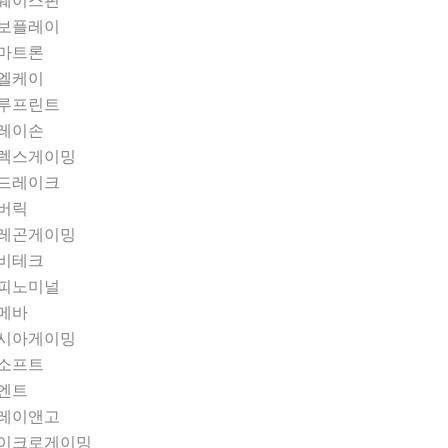
에보플레이
가마트론
이엘케이
블루프린트
플레이손
릴렉스게이밍
레드레이크
버릭
드레곤게이밍
비비테크
스피노미널
메바
아시아게이밍
벳소프트
엔트
플레이앤고
마이크로게이밍