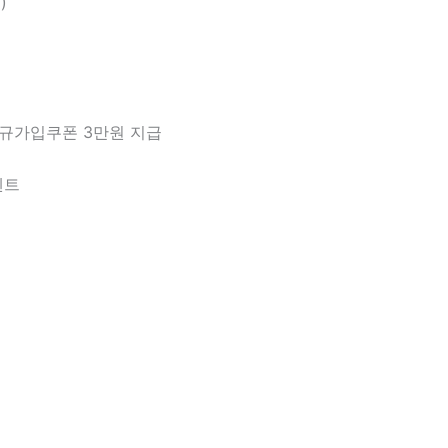
)
신규가입쿠폰 3만원 지급
벤트