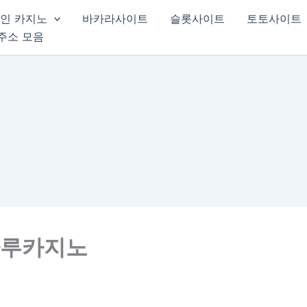
인 카지노
바카라사이트
슬롯사이트
토토사이트
주소 모음
다루카지노