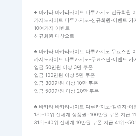
♣ 바카라 바카라사이트 다루카지노 신규회원 
카지노사이트 다루카지노-신규회원-이벤트 카지
10여가지 이벤트
신규회원 대상으로
♣ 바카라 바카라사이트 다루카지노 무료스핀 
카지노사이트 다루카지노-무료스핀-이벤트 카지노
입금 50만원 이상 3만 쿠폰
입금 100만원 이상 5만 쿠폰
입금 300만원 이상 10만 쿠폰
입금 500만원 이상 20만 쿠폰
♣ 바카라 바카라사이트 다루카지노-챌린지-이
1위~10위 신세계 상품권+100만원 쿠폰 지급 1
31위~40위 신세계 10만원 쿠폰 지급 41위~5