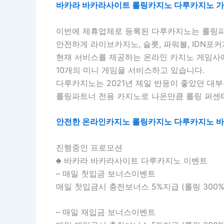
바카라 바카라사이트 롤링카지노 다루카지노 
이번에 제휴업체로 등록된 다루카지노는 롤링파
안전하게 라이브카지노, 슬롯, 파워볼, IDN포
현재 서비스를 제공하는 온라인 카지노 게임사에
10개의 미니 게임을 서비스하고 있습니다.
다루카지노는 2021년 제일 반응이 좋았던 대
롤링파트너 전용 카지노로 나온만큼 롤링 퍼센
안전한 온라인카지노 롤링카지노 다루카지노 
진행중인 프로모션
♣ 바카라 바카라사이트 다루카지노 이벤트
– 매일 첫입금 보너스이벤트
매일 첫입금시 충전보너스 5%지급 (롤링 300%
– 매일 재입금 보너스이벤트