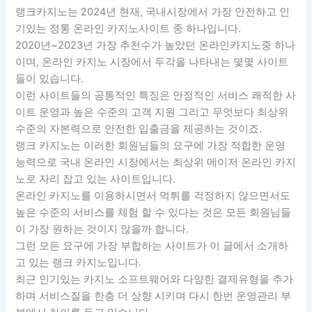
랭크카지노는 2024년 현재, 국내시장에서 가장 안전하고 인
기있는 정통 온라인 카지노사이트 중 하나입니다.
2020년~2023년 가장 추천수가 높았던 온라인카지노중 하나
이며, 온라인 카지노 시장에서 두각을 나타내는 몇몇 사이트
들이 있습니다.
이런 사이트들의 공통적인 특징은 안정적인 서비스 쾌적한 사
이트 운영과 높은 수준의 고객 지원 그리고 무엇보다 최상위
수준의 자본력으로 안전한 입출금을 제공하는 것이죠.
랭크 카지노는 이러한 회원님들의 요구에 가장 적합한 운영
능력으로 국내 온라인 시장에서는 최상위 메이저 온라인 카지
노로 자리 잡고 있는 사이트입니다.
온라인 카지노를 이용하시면서 먹튀를 걱정하지 않으면서도
높은 수준의 서비스를 체험 할 수 있다는 것은 모든 회원님들
이 가장 원하는 것이지 않을까 합니다.
그런 모든 요구에 가장 부합하는 사이트가 이 글에서 소개하
고 있는 랭크 카지노입니다.
최근 인기있는 카지노 소프트웨어와 다양한 결제유형을 추가
하며 서비스질을 한층 더 상향 시키며 다시 한번 운영관리 부