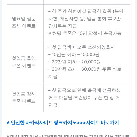
– 한 주간 한번이상 입금한 회원 (불만
월요일 설문
사항, 개선사항 등) 일괄 통화 후 2만
조사 이벤트
감사쿠폰 지급
※ 해당 쿠폰은 10만 달성시 출금가능
– 첫 입금액이 모두 소진되었을시
– 10만원 이하 – 10,000원
첫입금 올인
– 20만원 이하 – 20,000원
쿠폰 이벤트
– 20만원 초과 – 30,000원 쿠폰 바로
지급
– 첫 입금으로 인해 출금에 성공하셨
첫입금 감사
어도 다음날 조건없이 쿠폰 한 장 더
쿠폰 이벤트
지급
♣ 안전한 바카라사이트 랭크카지노>>>사이트 바로가기