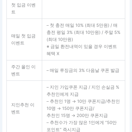
첫 입금 이벤
트
– 첫 충전 매일 10% (최대 5만원) / 매
충전 평일 3% (최대 10만원) / 주말 5%
매일 첫 입금
(최대 10만원)
이벤트
※ 금일 환전내역이 있을 경우 이벤트
혜택 X
주간 올인 이
– 매일 루징금의 3% 다음날 쿠폰 발급
벤트
– 지인 가입쿠폰 지급 / 지인 손실금 %
추천인에게 지급
– 추천인 1명 → 10만 쿠폰지급/추천인
지인추천 이
10명 → 150만 쿠폰지급/
벤트
추천인 15명 → 200만 쿠폰지급
– 추천수가 가장 많은 1인에게 “50만
포인트” 즉시지급