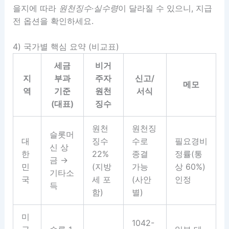
을지에 따라
원천징수·실수령
이 달라질 수 있으니, 지급
전 옵션을 확인하세요.
4) 국가별 핵심 요약 (비교표)
세금
비거
지
부과
주자
신고/
메모
역
기준
원천
서식
(대표)
징수
원천
원천징
슬롯머
대
징수
수로
필요경비
신 상
한
22%
종결
정률(통
금 →
민
(지방
가능
상 60%)
기타소
국
세 포
(사안
인정
득
함)
별)
미
1042-