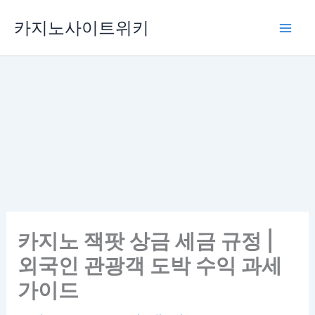
콘
카지노사이트위키
텐
츠
로
건
너
뛰
기
카지노 잭팟 상금 세금 규정 |
외국인 관광객 도박 수익 과세
가이드