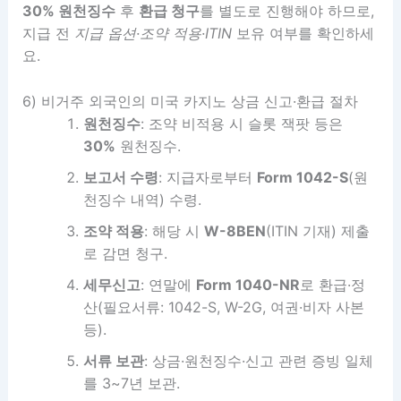
30% 원천징수
후
환급 청구
를 별도로 진행해야 하므로,
지급 전
지급 옵션·조약 적용·ITIN
보유 여부를 확인하세
요.
6) 비거주 외국인의 미국 카지노 상금 신고·환급 절차
원천징수
: 조약 비적용 시 슬롯 잭팟 등은
30%
원천징수.
보고서 수령
: 지급자로부터
Form 1042-S
(원
천징수 내역) 수령.
조약 적용
: 해당 시
W-8BEN
(ITIN 기재) 제출
로 감면 청구.
세무신고
: 연말에
Form 1040-NR
로 환급·정
산(필요서류: 1042-S, W-2G, 여권·비자 사본
등).
서류 보관
: 상금·원천징수·신고 관련 증빙 일체
를 3~7년 보관.