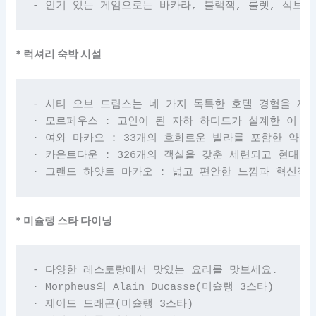
- 인기 있는 게임으로는 바카라, 블랙잭, 룰렛, 식보 
* 럭셔리 숙박 시설
- 시티 오브 드림스는 네 가지 독특한 호텔 경험을 제공
· 모르페우스 : 고인이 된 자하 하디드가 설계한 이 건
· 여와 마카오 : 33개의 호화로운 빌라를 포함한 약 
· 카운트다운 : 326개의 객실을 갖춘 세련되고 현대적인
· 그랜드 하얏트 마카오 : 넓고 편안한 느낌과 혁신적
* 미슐랭 스타 다이닝
- 다양한 레스토랑에서 맛있는 요리를 맛보세요.

· Morpheus의 Alain Ducasse(미슐랭 3스타)

· 제이드 드래곤(미슐랭 3스타)
