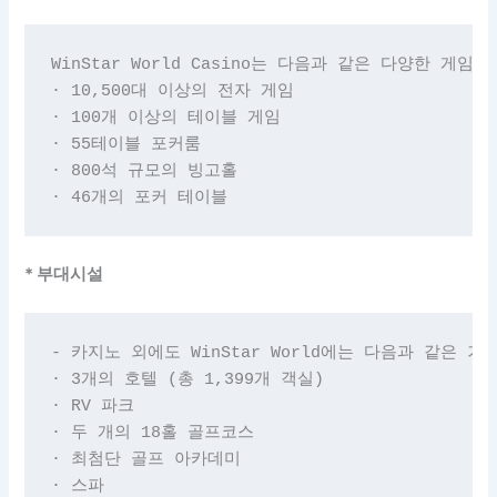
WinStar World Casino는 다음과 같은 다양한 게임을
· 10,500대 이상의 전자 게임

· 100개 이상의 테이블 게임

· 55테이블 포커룸

· 800석 규모의 빙고홀

· 46개의 포커 테이블
* 부대시설
- 카지노 외에도 WinStar World에는 다음과 같은 기
· 3개의 호텔 (총 1,399개 객실)

· RV 파크

· 두 개의 18홀 골프코스

· 최첨단 골프 아카데미

· 스파
