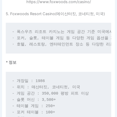
https://www.foxwoods.com/casino/
5. Foxwoods Resort Casino(메이샨터킷, 코네티컷, 미국)
- 폭스우즈 리조트 카지노는 게임 공간 기준 미국에서 
· 포커, 슬롯, 테이블 게임 등 다양한 게임 옵션을 제공
· 호텔, 레스토랑, 엔터테인먼트 장소 등 다양한 리조
* 정보
- 개장일 : 1986

- 위치 : 매샨터킷, 코네티컷, 미국

- 게임 공간 : 350,000 평방 피트 이상

- 슬롯 머신 : 3,500+

- 테이블 게임 : 250+

- 포커 테이블 : 100+
