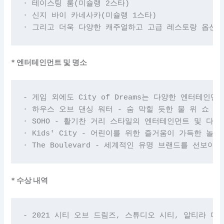
· 테이스팅 룸(미슐랭 2스타)

· 신지 바이 카네사카(미슐랭 1스타)

· 그리고 더욱 다양한 캐주얼하고 고급 레스토랑 옵션
* 엔터테인먼트 및 명소
- 게임 외에도 City of Dreams는 다양한 엔터테인먼
· 하우스 오브 댄싱 워터 - 숨 막힐 듯한 물 위 쇼

· SOHO - 활기찬 거리 스타일의 엔터테인먼트 및 다이닝
· Kids' City - 어린이를 위한 즐거움이 가득한 놀이 
· The Boulevard - 세계적인 유명 브랜드를 선보이
* 수상 내역
- 2021 시티 오브 드림즈, 스튜디오 시티, 알티라 마