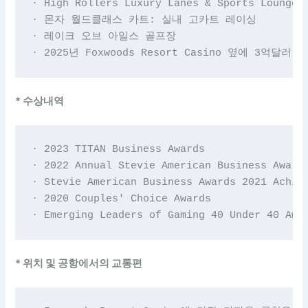
· High Rollers Luxury Lanes & Sports Loun
· 몬자 월드클래스 카트: 실내 고카트 레이싱

· 레이크 오브 아일스 골프장

· 2025년 Foxwoods Resort Casino 옆에 3억달
* 수상내역
· 2023 TITAN Business Awards

· 2022 Annual Stevie American Business Awards
· Stevie American Business Awards 2021 Achiev
· 2020 Couples' Choice Awards

· Emerging Leaders of Gaming 40 Under 40 Awa
* 위치 및 공항에서의 교통편