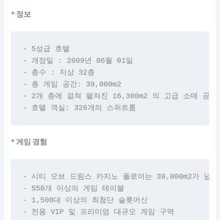
* 정보
- 5성급 호텔

- 개장일 : 2009년 06월 01일

- 층수 : 지상 32층

- 총 게임 공간: 39,000m2

- 2개 층에 걸쳐 펼쳐진 16,300m2 의 고급 소매 공간

- 호텔 객실: 326개의 스위트룸
* 게임 경험
- 시티 오브 드림스 카지노 플로어는 39,000m2가 넘
- 550개 이상의 게임 테이블

- 1,500대 이상의 최첨단 슬롯머신

- 전용 VIP 및 프리미엄 대규모 게임 구역
