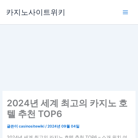
콘
카지노사이트위키
텐
츠
로
건
너
뛰
기
2024년 세계 최고의 카지노 호
텔 추천 TOP6
글쓴이
casinositewiki
/
2024년 09월 04일
2024년 세계 최고의 카지노 호텔 추천 TOP6 – 소개 위치 여