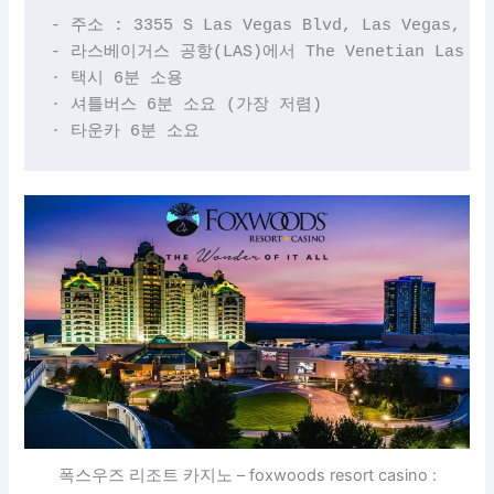
- 주소 : 3355 S Las Vegas Blvd, Las Vegas, NV 
- 라스베이거스 공항(LAS)에서 The Venetian Las V
· 택시 6분 소용

· 셔틀버스 6분 소요 (가장 저렴)

· 타운카 6분 소요
폭스우즈 리조트 카지노 – foxwoods resort casino :