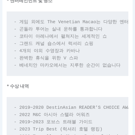
* 엔터테인먼트 및 명소
- 게임 외에도 The Venetian Macao는 다양한 엔
- 곤돌라 투어는 실내 운하를 통과합니다

- 코타이 아레나에서 펼쳐지는 세계적인 쇼

- 그랜드 캐널 숍스에서 럭셔리 쇼핑

- 4개의 야외 수영장과 카바나

- 완벽한 휴식을 위한 V 스파

- 베네치안 마카오에서는 지루한 순간이 없습니다
* 수상 내역
- 2019~2020 DestinAsian READER'S CHOICE AWARD
- 2022 M&C 아시아 스텔라 어워즈

- 2019~2023 포브스 트래블 가이드

- 2023 Trip Best (럭셔리 호텔 랭킹)
