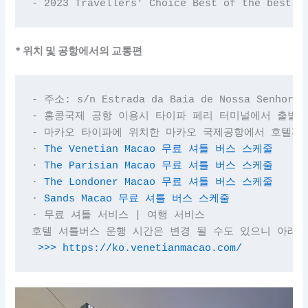
- 2023 Travellers' Choice Best of the best A
* 위치 및 공항에서의 교통편
- 주소: s/n Estrada da Baia de Nossa Senhora d
- 홍콩국제 공항 이용시 타이파 페리 터미널에서 출발하
- 마카오 타이파에 위치한 마카오 국제공항에서 호텔까지
· 
The Venetian Macao 무료 셔틀 버스 스케줄
· 
The Parisian Macao 무료 셔틀 버스 스케줄
· 
The Londoner Macao 무료 셔틀 버스 스케줄
· 
Sands Macao 무료 셔틀 버스 스케줄
· 무료 셔틀 서비스 | 여행 서비스

 >>> https://ko.venetianmacao.com/