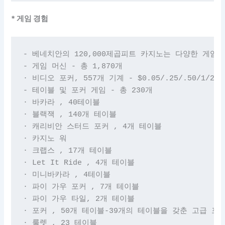
* 게임 경험
- 베네치안의 120,000제곱피트 카지노는 다양한 게임 
- 게임 머신 - 총 1,870개

· 비디오 포커, 557개 기계 - $0.05/.25/.50/1/2/5
- 테이블 및 포커 게임 - 총 230개

· 바카라 , 40테이블

· 블랙잭 , 140개 테이블

· 캐리비안 스터드 포커 , 4개 테이블

· 카지노 워

· 크랩스 , 17개 테이블

· Let It Ride , 4개 테이블

· 미니바카라 , 4테이블

· 파이 가우 포커 , 7개 테이블

· 파이 가우 타일, 2개 테이블

· 포커 , 50개 테이블-39개의 테이블을 갖춘 고급 포커
· 룰렛 , 23 테이블
