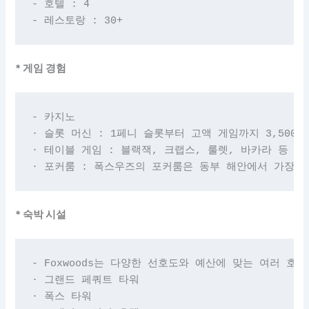
- 호텔 : 4

- 레스토랑 : 30+
* 게임 경험
- 카지노

· 슬롯 머신 : 1페니 슬롯부터 고액 게임까지 3,50
· 테이블 게임 : 블랙잭, 크랩스, 룰렛, 바카라 등 다
· 포커룸 : 폭스우즈의 포커룸은 동부 해안에서 가장 
* 숙박 시설
- Foxwoods는 다양한 선호도와 예산에 맞는 여러 호텔
· 그랜드 페쿼트 타워

· 폭스 타워
