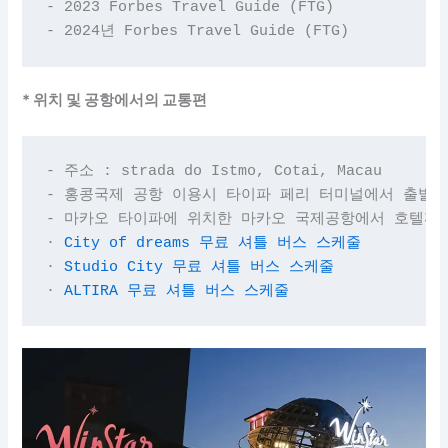
- 2023 Forbes Travel Guide (FTG)

- 2024년 Forbes Travel Guide (FTG)
* 위치 및 공항에서의 교통편
- 주소 : strada do Istmo, Cotai, Ma﻿cau

- 홍콩국제 공항 이용시 타이파 페리 터미널에서 출발하
- 마카오 타이파에 위치한 마카오 국제공항에서 호텔까지
· 
City of dreams 무료 셔틀 버스 스케줄
· 
Studio City 무료 셔틀 버스 스케줄
· 
ALTIRA 무료 셔틀 버스 스케줄