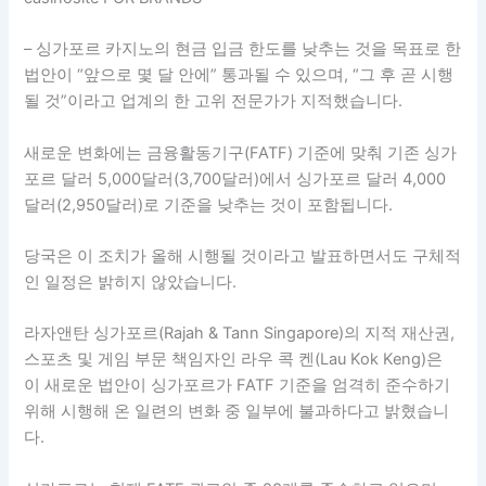
– 싱가포르 카지노의 현금 입금 한도를 낮추는 것을 목표로 한
법안이 “앞으로 몇 달 안에” 통과될 수 있으며, “그 후 곧 시행
될 것”이라고 업계의 한 고위 전문가가 지적했습니다.
새로운 변화에는 금융활동기구(FATF) 기준에 맞춰 기존 싱가
포르 달러 5,000달러(3,700달러)에서 싱가포르 달러 4,000
달러(2,950달러)로 기준을 낮추는 것이 포함됩니다.
당국은 이 조치가 올해 시행될 것이라고 발표하면서도 구체적
인 일정은 밝히지 않았습니다.
라자앤탄 싱가포르(Rajah & Tann Singapore)의 지적 재산권,
스포츠 및 게임 부문 책임자인 라우 콕 켄(Lau Kok Keng)은
이 새로운 법안이 싱가포르가 FATF 기준을 엄격히 준수하기
위해 시행해 온 일련의 변화 중 일부에 불과하다고 밝혔습니
다.