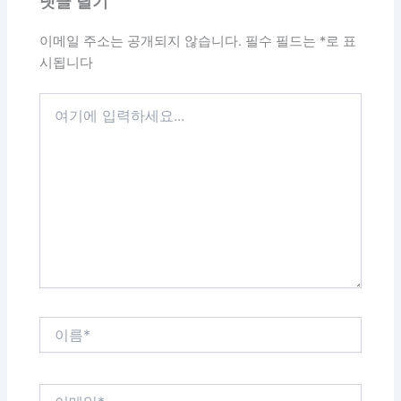
댓글 달기
이메일 주소는 공개되지 않습니다.
필수 필드는
*
로 표
시됩니다
여
기
에
입
력
하
세
요...
이
름
*
이