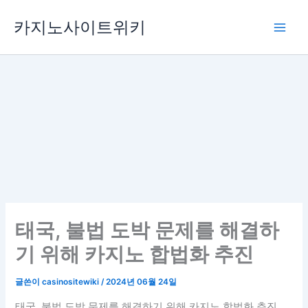
콘
카지노사이트위키
텐
츠
로
건
너
뛰
기
태국, 불법 도박 문제를 해결하
기 위해 카지노 합법화 추진
글쓴이
casinositewiki
/
2024년 06월 24일
태국, 불법 도박 문제를 해결하기 위해 카지노 합법화 추진