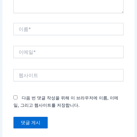
이
름
*
이
메
일
*
웹
사
이
트
다음 번 댓글 작성을 위해 이 브라우저에 이름, 이메
일, 그리고 웹사이트를 저장합니다.