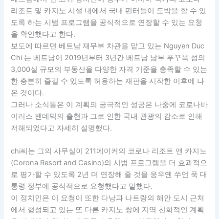
리조트 및 카지노 시설 내에서 국내 펀터들이 도박을 할 수 있
도록 하는 시범 프로그램을 공식적으로 연장할 수 있는 요청
을 확인했다고 한다.
보도에 따르면 베트남 재무부 차관을 맡고 있는 Nguyen Duc
Chi 는 베트남이 2019년부터 3년간 베트남 남부 푸꾸옥 섬의
3,000실 규모의 부동산을 다양한 자격 기준을 충족할 수 있는
한 충분히 즐길 수 있도록 허용하는 재판을 시작한 이후에 나
온 것이다.
그러나 소식통은 이 계획의 궁극적인 성공은 나중에 코로나바
이러스 팬데믹의 출현과 그로 인한 국내 관광의 감소로 인해
저해되었다고 자세히 설명했다.
chi씨는 그의 사무실이 211에이커의 코로나 리조트 앤 카지노
(Corona Resort and Casino)의 시범 프로그램을 더 효과적으
로 평가할 수 있도록 2년 더 연장해 줄 것을 응우옌 쑤언 푹 대
통령 정부에 공식적으로 요청했다고 말했다.
이 정치인은 이 요청이 또한 다낭과 나트랑의 해안 도시 근처
에서 형성되고 있는 또 다른 카지노 쌍에 지역 친화적인 계획