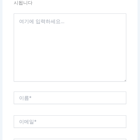
시됩니다
여
기
에
입
력
하
세
요...
이
름
*
이
메
일
*