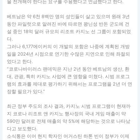
을 전개해야 한다는 요구를 수용했다고 언급했다고 한다.
베트남은 약 6천 8백만 명의 성인들이 살고 있으며 원래 3년
동안 파일럿으로 알려진 바에 따르면 꽝닌성 반돈 군도에 건
설 중인 18억 달러 규모의 리조트 카지노 선 그룹이 포함되었
다.
그러나 6,177에이커의 이 개발의 포함은 나중에 계획된 개방
일을 2024년 시점으로 연기한 수많은 지연으로 인해 좌절되
었다고 한다.
“코로나바이러스 팬데믹은 지난 2년 동안 베트남의 생산, 환
대, 관광, 특히 카지노 사업에 큰 영향을 미쳤다. 시범 프로그
램의 효과를 제대로 평가하기 위해서는 프로그램을 2년 더 연
장할 필요가 있다.”
최근 정부 주도의 조사 결과, 카지노 시범 프로그램이 현재까
지 코로나 리조트 앤 카지노 행사장의 국내 게임 매출이 약
590만 달러로 전체 매출의 약 5%에 해당하는 것으로 나타났
다고 보도했다.
소식통은 이어 현지 학자인 어거스틴 하톤 빈이 정부가 이제