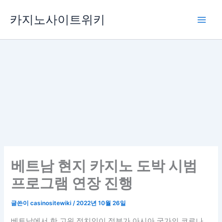
콘
카지노사이트위키
텐
츠
로
건
너
뛰
기
베트남 현지 카지노 도박 시범
프로그램 연장 진행
글쓴이
casinositewiki
/
2022년 10월 26일
베트남에서 한 고위 정치인이 정부가 아시아 국가의 코로나