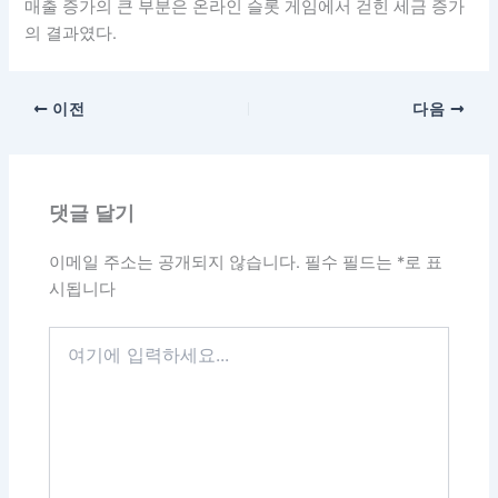
매출 증가의 큰 부분은 온라인 슬롯 게임에서 걷힌 세금 증가
의 결과였다.
이전
다음
댓글 달기
이메일 주소는 공개되지 않습니다.
필수 필드는
*
로 표
시됩니다
여
기
에
입
력
하
세
요...