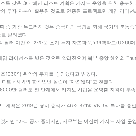
소를 갖춘 3대 해안 리조트 계획은 카지노 운영을 위한 충분한
상의 투자 자본이 활용된 것으로 인증된 프로젝트만 게임 라이선
중 가장 두드러진 것은 중국과의 국경을 향해 국가의 북동쪽에 있는 
것으로 알려졌다.
억 달러 미만)에 가까운 초기 투자 자본과 2,536헥타르(6,26
임 라이선스를 받은 것으로 알려졌으며 북부 중앙 해안의 Thua Th
5조1030억 위안의 투자를 승인했다고 밝혔다.
 파트너사와의 합작법인 설립이 ‘지연’됐다”고 전했다.
억6000만 달러로 현 단계에서 카지노 사업을 운영할 자격이 부족
획은 2019년 당시 총리가 46조 371억 VND의 투자를 승인한
이었지만 “아직 공사 중이지만, 재무부는 여전히 카지노 사업 운