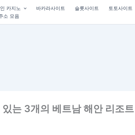
인 카지노
바카라사이트
슬롯사이트
토토사이트
주소 모음
 있는 3개의 베트남 해안 리조트