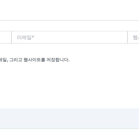
이
웹
메
사
일
이
*
트
이메일, 그리고 웹사이트를 저장합니다.