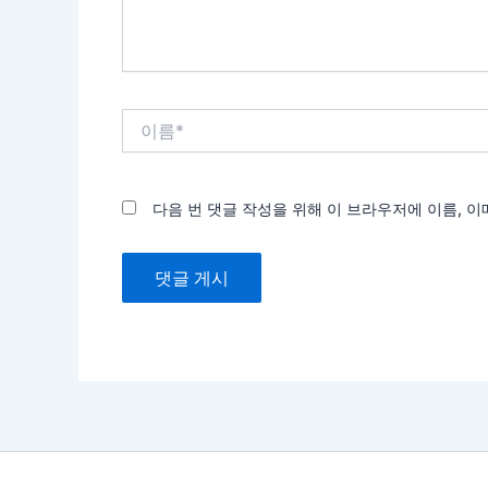
이
름
*
다음 번 댓글 작성을 위해 이 브라우저에 이름, 