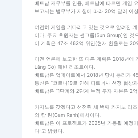
베트남 재무부를 인용, 베트남에 따르면 게임 요
보고서는 법무부가 지침에 따라 20억 달러 이
여전히 게임을 기다리고 있는 것으로 알려진 계획 
이다. 주요 후원자는 썬그룹(Sun Group)인 
이 계획은 47조 482억 위안(현재 환율로는 20
이전 언론에 보고한 또 다른 계획은 2018년에 게
Lăng Cô) 해변 리조트이다.
베트남은 업데이트에서 2018년 당시 총리가 4
통신은 “코로나19로 인해 파트너사 선정 협상과
베트남은 “1단계와 2단계 누적 투자 자본은 2
카지노를 갖겠다고 선전된 세 번째 카지노 리조트 계
의 캄 란(Cam Ranh)에서이다.
베트남은 이 프로젝트가 2025년 가동될 예정
다”고 밝혔다.