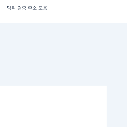
먹튀 검증 주소 모음