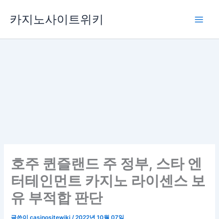
콘
카지노사이트위키
텐
츠
로
건
너
뛰
기
호주 퀸즐랜드 주 정부, 스타 엔
터테인먼트 카지노 라이센스 보
유 부적합 판단
글쓴이
casinositewiki
/
2022년 10월 07일