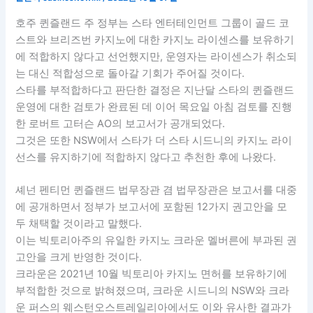
호주 퀸즐랜드 주 정부는 스타 엔터테인먼트 그룹이 골드 코
스트와 브리즈번 카지노에 대한 카지노 라이센스를 보유하기
에 적합하지 않다고 선언했지만, 운영자는 라이센스가 취소되
는 대신 적합성으로 돌아갈 기회가 주어질 것이다.
스타를 부적합하다고 판단한 결정은 지난달 스타의 퀸즐랜드
운영에 대한 검토가 완료된 데 이어 목요일 아침 검토를 진행
한 로버트 고터슨 AO의 보고서가 공개되었다.
그것은 또한 NSW에서 스타가 더 스타 시드니의 카지노 라이
선스를 유지하기에 적합하지 않다고 추천한 후에 나왔다.
셰넌 펜티먼 퀸즐랜드 법무장관 겸 법무장관은 보고서를 대중
에 공개하면서 정부가 보고서에 포함된 12가지 권고안을 모
두 채택할 것이라고 말했다.
이는 빅토리아주의 유일한 카지노 크라운 멜버른에 부과된 권
고안을 크게 반영한 것이다.
크라운은 2021년 10월 빅토리아 카지노 면허를 보유하기에
부적합한 것으로 밝혀졌으며, 크라운 시드니의 NSW와 크라
운 퍼스의 웨스턴오스트레일리아에서도 이와 유사한 결과가