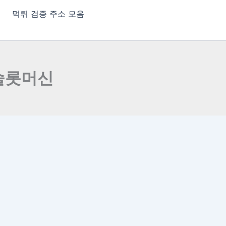
먹튀 검증 주소 모음
 슬롯머신