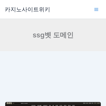
콘
카지노사이트위키
텐
츠
로
건
너
ssg벳 도메인
뛰
기