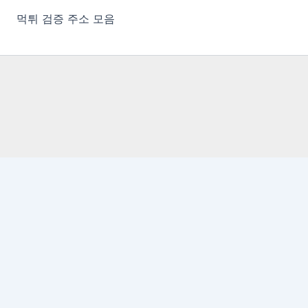
먹튀 검증 주소 모음