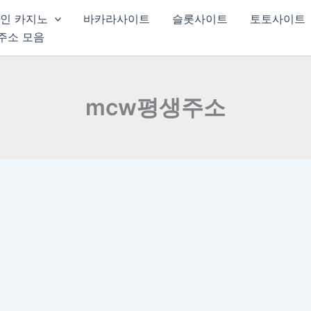
인 카지노
바카라사이트
슬롯사이트
토토사이트
주소 모음
mcw평생주소