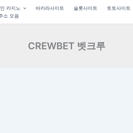
인 카지노
바카라사이트
슬롯사이트
토토사이트
주소 모음
CREWBET 벳크루