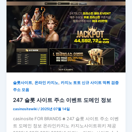
,
,
슬롯사이트
온라인 카지노
카지노 토토 신규 사이트 먹튀 검증
주소 모음
247 슬롯 사이트 주소 이벤트 도메인 정보
casinositewiki
/
2025년 07월 14일
casinosite FOR BRANDS ♣ 247 슬롯 사이트 주소 이벤
트 도메인 정보 온라인카지노 카지노사이트위키 제공