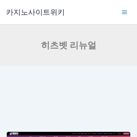
콘
카지노사이트위키
텐
츠
로
건
너
히츠벳 리뉴얼
뛰
기