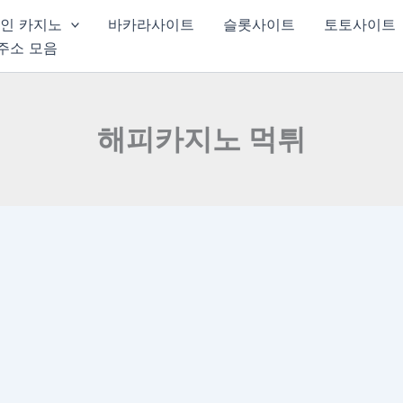
인 카지노
바카라사이트
슬롯사이트
토토사이트
주소 모음
해피카지노 먹튀