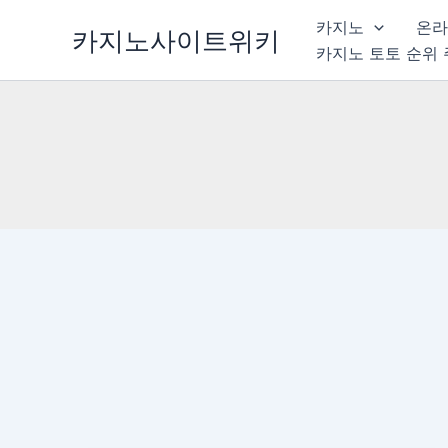
콘
카지노
온라
카지노사이트위키
텐
카지노 토토 순위 
츠
로
건
너
뛰
기