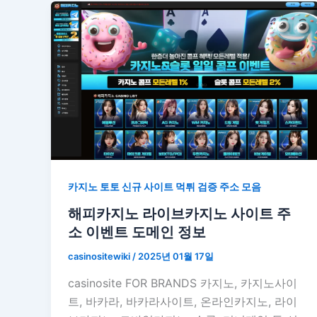
카지노 토토 신규 사이트 먹튀 검증 주소 모음
해피카지노 라이브카지노 사이트 주
소 이벤트 도메인 정보
casinositewiki
/
2025년 01월 17일
casinosite FOR BRANDS 카지노, 카지노사이
트, 바카라, 바카라사이트, 온라인카지노, 라이