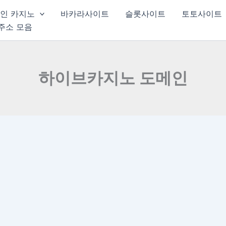
인 카지노
바카라사이트
슬롯사이트
토토사이트
주소 모음
하이브카지노 도메인