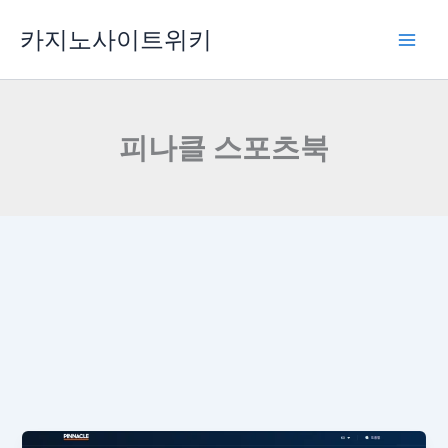
콘
카지노사이트위키
텐
츠
로
건
너
피나클 스포츠북
뛰
기