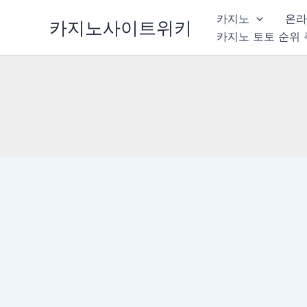
콘
카지노
온라
카지노사이트위키
텐
카지노 토토 순위 
츠
로
건
너
뛰
기