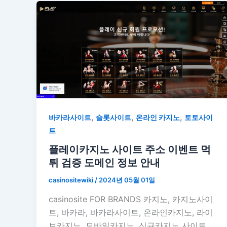
,
,
,
바카라사이트
슬롯사이트
온라인 카지노
토토사이
트
플레이카지노 사이트 주소 이벤트 먹
튀 검증 도메인 정보 안내
casinositewiki
/
2024년 05월 01일
casinosite FOR BRANDS 카지노, 카지노사이
트, 바카라, 바카라사이트, 온라인카지노, 라이
브카지노, 모바일카지노, 신규카지노 사이트