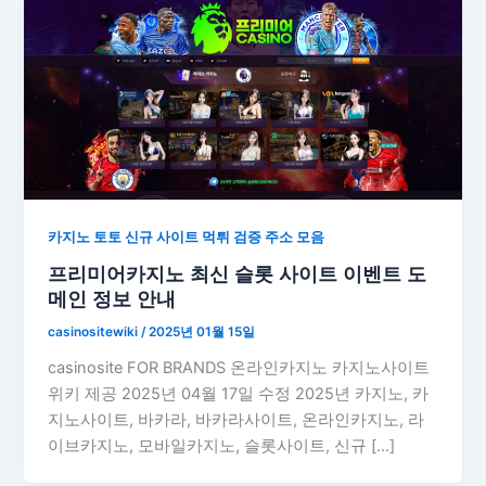
카지노 토토 신규 사이트 먹튀 검증 주소 모음
프리미어카지노 최신 슬롯 사이트 이벤트 도
메인 정보 안내
casinositewiki
/
2025년 01월 15일
casinosite FOR BRANDS 온라인카지노 카지노사이트
위키 제공 2025년 04월 17일 수정 2025년 카지노, 카
지노사이트, 바카라, 바카라사이트, 온라인카지노, 라
이브카지노, 모바일카지노, 슬롯사이트, 신규 […]