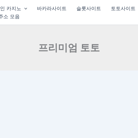
인 카지노
바카라사이트
슬롯사이트
토토사이트
주소 모음
프리미엄 토토