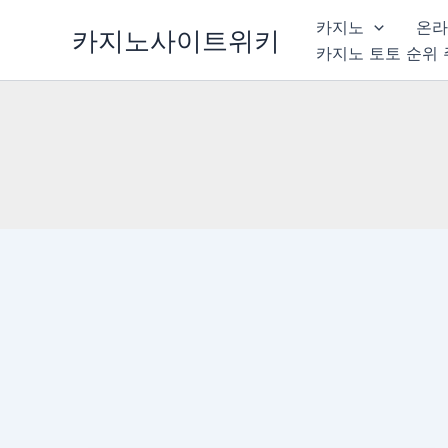
콘
카지노
온라
카지노사이트위키
텐
카지노 토토 순위 
츠
로
건
너
뛰
기