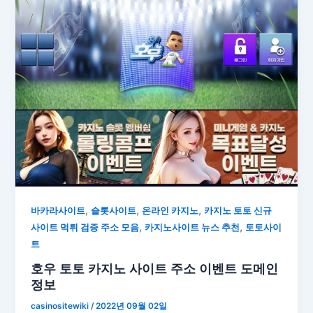
,
,
,
바카라사이트
슬롯사이트
온라인 카지노
카지노 토토 신규
,
,
사이트 먹튀 검증 주소 모음
카지노사이트 뉴스 추천
토토사이
트
호우 토토 카지노 사이트 주소 이벤트 도메인
정보
casinositewiki
/
2022년 09월 02일