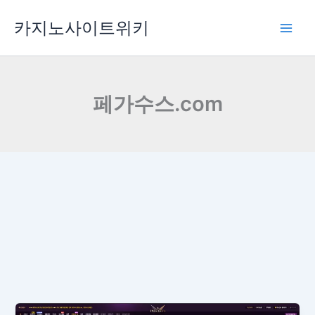
콘
카지노사이트위키
텐
츠
로
건
너
페가수스.com
뛰
기