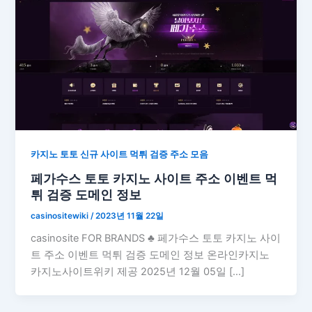
카지노 토토 신규 사이트 먹튀 검증 주소 모음
페가수스 토토 카지노 사이트 주소 이벤트 먹
튀 검증 도메인 정보
casinositewiki
/
2023년 11월 22일
casinosite FOR BRANDS ♣ 페가수스 토토 카지노 사이
트 주소 이벤트 먹튀 검증 도메인 정보 온라인카지노
카지노사이트위키 제공 2025년 12월 05일 […]