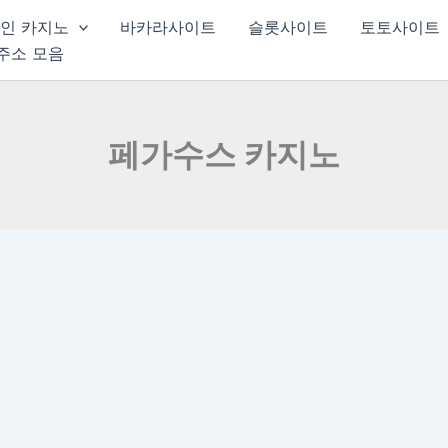
인 카지노
바카라사이트
슬롯사이트
토토사이트
주소 모음
페가수스 카지노