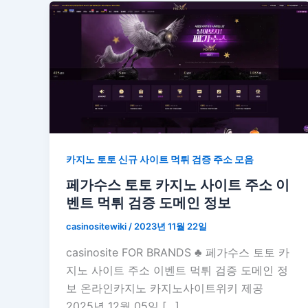
카지노 토토 신규 사이트 먹튀 검증 주소 모음
페가수스 토토 카지노 사이트 주소 이
벤트 먹튀 검증 도메인 정보
casinositewiki
/
2023년 11월 22일
casinosite FOR BRANDS ♣ 페가수스 토토 카
지노 사이트 주소 이벤트 먹튀 검증 도메인 정
보 온라인카지노 카지노사이트위키 제공
2025년 12월 05일 […]