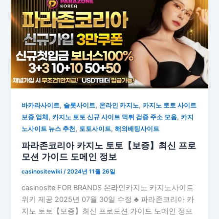
,
,
,
바카라사이트
슬롯사이트
온라인 카지노
카지노 토토 사이트
,
,
보증 업체
카지노 토토 신규 사이트 먹튀 검증 주소 모음
카지
,
,
노사이트 뉴스 추천
토토사이트
해외배팅사이트
파라존코리아 카지노 토토【보증】최신 프로
모션 가이드 도메인 정보
casinositewiki
/
2024년 11월 26일
casinosite FOR BRANDS 온라인카지노 카지노사이트
위키 제공 2025년 07월 30일 수정 ♣ 파라존코리아 카
지노 토토【보증】최신 프로모션 가이드 도메인 정보