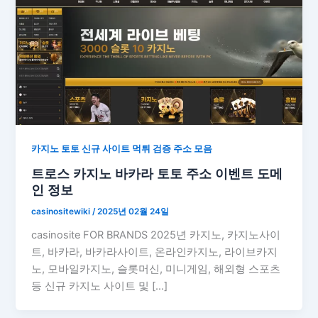
카지노 토토 신규 사이트 먹튀 검증 주소 모음
트로스 카지노 바카라 토토 주소 이벤트 도메
인 정보
casinositewiki
/
2025년 02월 24일
casinosite FOR BRANDS 2025년 카지노, 카지노사이
트, 바카라, 바카라사이트, 온라인카지노, 라이브카지
노, 모바일카지노, 슬롯머신, 미니게임, 해외형 스포츠
등 신규 카지노 사이트 및 […]