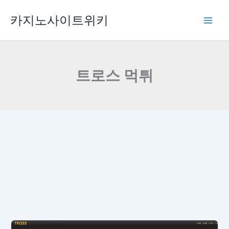
콘
카지노사이트위키
텐
츠
로
건
너
트로스 먹튀
뛰
기