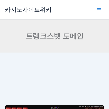
콘
카지노사이트위키
텐
츠
로
건
너
트랭크스벳 도메인
뛰
기