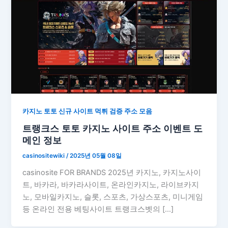
카지노 토토 신규 사이트 먹튀 검증 주소 모음
트랭크스 토토 카지노 사이트 주소 이벤트 도
메인 정보
casinositewiki
/
2025년 05월 08일
casinosite FOR BRANDS 2025년 카지노, 카지노사이
트, 바카라, 바카라사이트, 온라인카지노, 라이브카지
노, 모바일카지노, 슬롯, 스포츠, 가상스포츠, 미니게임
등 온라인 전용 베팅사이트 트랭크스벳의 […]