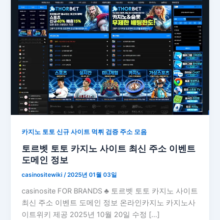
카지노 토토 신규 사이트 먹튀 검증 주소 모음
토르벳 토토 카지노 사이트 최신 주소 이벤트
도메인 정보
casinositewiki
/
2025년 01월 03일
casinosite FOR BRANDS ♣ 토르벳 토토 카지노 사이트
최신 주소 이벤트 도메인 정보 온라인카지노 카지노사
이트위키 제공 2025년 10월 20일 수정 […]