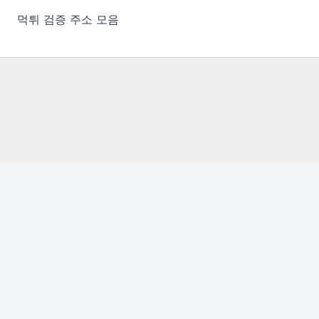
먹튀 검증 주소 모음