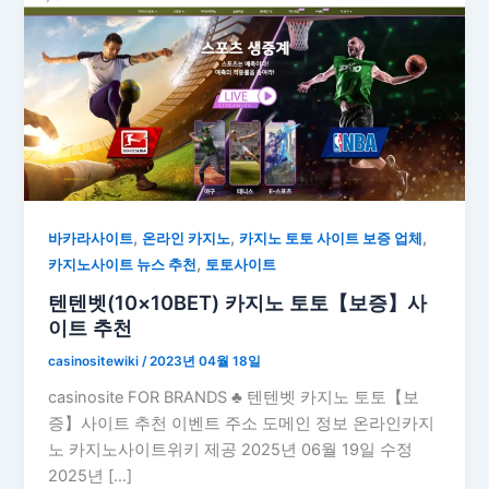
,
,
,
바카라사이트
온라인 카지노
카지노 토토 사이트 보증 업체
,
카지노사이트 뉴스 추천
토토사이트
텐텐벳(10×10BET) 카지노 토토【보증】사
이트 추천
casinositewiki
/
2023년 04월 18일
casinosite FOR BRANDS ♣ 텐텐벳 카지노 토토【보
증】사이트 추천 이벤트 주소 도메인 정보 온라인카지
노 카지노사이트위키 제공 2025년 06월 19일 수정
2025년 […]