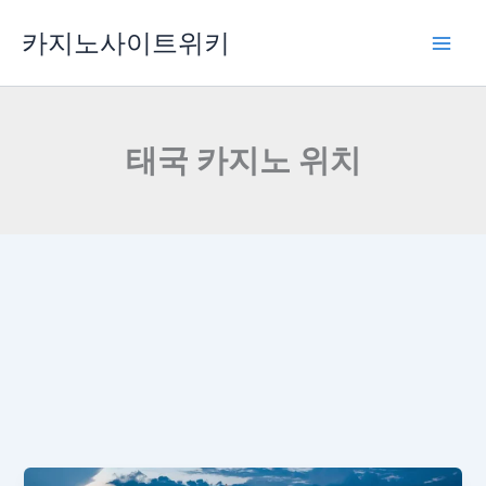
콘
카지노사이트위키
텐
츠
로
건
너
태국 카지노 위치
뛰
기