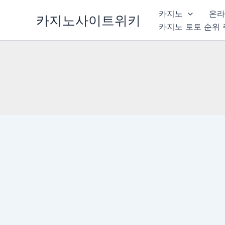
콘
카지노
온라
카지노사이트위키
텐
카지노 토토 순위 
츠
로
건
너
뛰
기