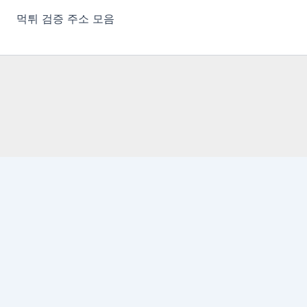
먹튀 검증 주소 모음