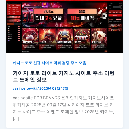
카지노 토토 신규 사이트 먹튀 검증 주소 모음
카이지 토토 라이브 카지노 사이트 주소 이벤
트 도메인 정보
casinositewiki
/
2025년 09월 17일
casinosite FOR BRANDS 온라인카지노 카지노사이트
위키제공 2025년 09월 17일 ♣ 카이지 토토 라이브 카
지노 사이트 주소 이벤트 도메인 정보 2025년 카지노,
[…]