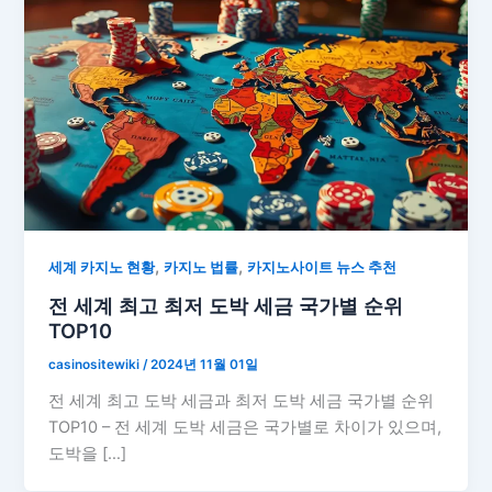
,
,
세계 카지노 현황
카지노 법률
카지노사이트 뉴스 추천
전 세계 최고 최저 도박 세금 국가별 순위
TOP10
casinositewiki
/
2024년 11월 01일
전 세계 최고 도박 세금과 최저 도박 세금 국가별 순위
TOP10 – 전 세계 도박 세금은 국가별로 차이가 있으며,
도박을 […]