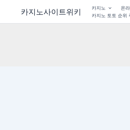
콘
카지노
온라
카지노사이트위키
텐
카지노 토토 순위 
츠
로
건
너
뛰
기