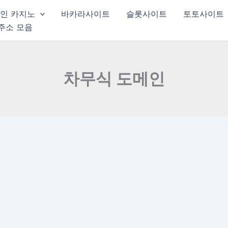
인 카지노
바카라사이트
슬롯사이트
토토사이트
주소 모음
차무식 도메인