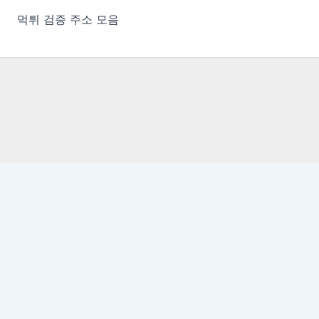
먹튀 검증 주소 모음