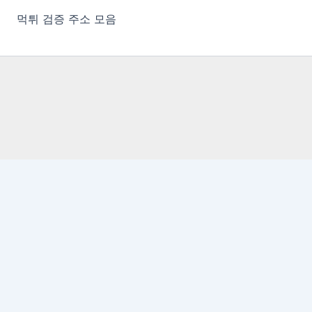
먹튀 검증 주소 모음