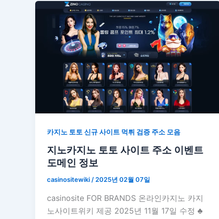
카지노 토토 신규 사이트 먹튀 검증 주소 모음
지노카지노 토토 사이트 주소 이벤트
도메인 정보
casinositewiki
/
2025년 02월 07일
casinosite FOR BRANDS 온라인카지노 카지
노사이트위키 제공 2025년 11월 17일 수정 ♣