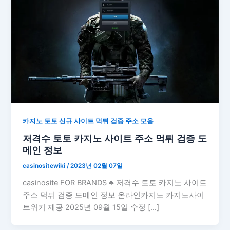
카지노 토토 신규 사이트 먹튀 검증 주소 모음
저격수 토토 카지노 사이트 주소 먹튀 검증 도
메인 정보
casinositewiki
/
2023년 02월 07일
casinosite FOR BRANDS ♣ 저격수 토토 카지노 사이트
주소 먹튀 검증 도메인 정보 온라인카지노 카지노사이
트위키 제공 2025년 09월 15일 수정 […]