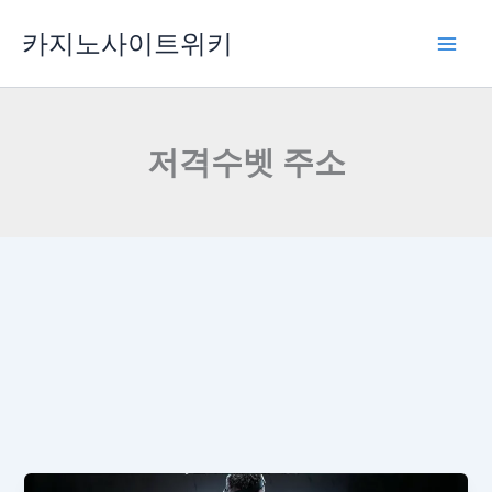
콘
카지노사이트위키
텐
츠
로
건
너
저격수벳 주소
뛰
기