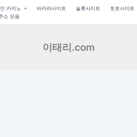
인 카지노
바카라사이트
슬롯사이트
토토사이트
주소 모음
이태리.com