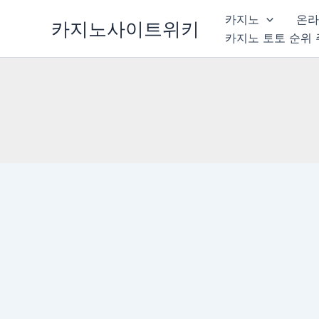
콘
카지노
온라
카지노사이트위키
텐
카지노 토토 순위 
츠
로
건
너
뛰
기